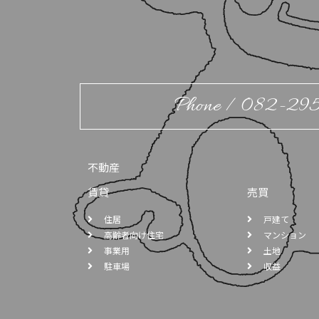
Phone / 082-29
不動産
賃貸
売買
住居
戸建て
高齢者向け住宅
マンション
事業用
土地
駐車場
収益