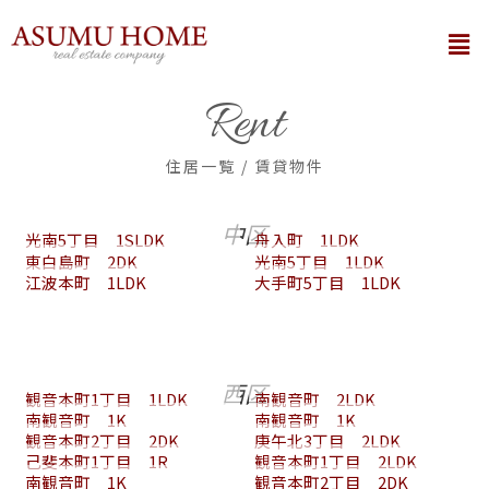
内
メ
容
ニ
を
ュ
ー
ス
Rent
キ
ッ
住居一覧 / 賃貸物件
プ
中区
光南5丁目 1SLDK
舟入町 1LDK
東白島町 2DK
光南5丁目 1LDK
江波本町 1LDK
大手町5丁目 1LDK
西区
観音本町1丁目 1LDK
南観音町 2LDK
南観音町 1K
南観音町 1K
観音本町2丁目 2DK
庚午北3丁目 2LDK
己斐本町1丁目 1R
観音本町1丁目 2LDK
南観音町 1K
観音本町2丁目 2DK