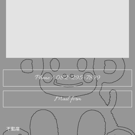
Phone / 082-295-7899
Mail form
不動産