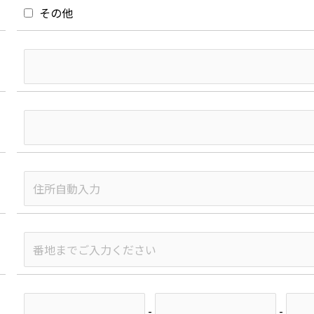
その他
-
-