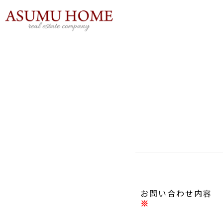
内
容
を
ス
キ
ッ
プ
お問い合わせ内容
※