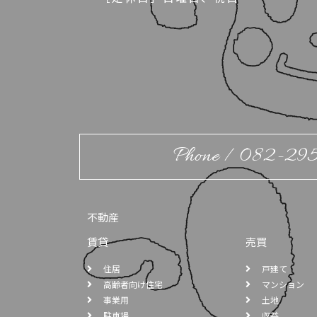
Phone / 082-29
不動産
賃貸
売買
住居
戸建て
高齢者向け住宅
マンション
事業用
土地
駐車場
収益