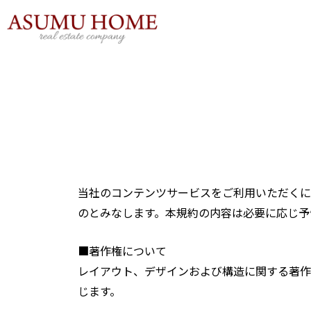
内
容
を
ス
キ
ッ
プ
当社のコンテンツサービスをご利用いただくに
のとみなします。本規約の内容は必要に応じ予
■著作権について
レイアウト、デザインおよび構造に関する著作
じます。