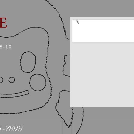
-10
5-7899