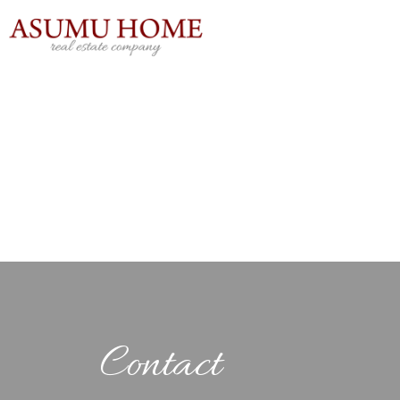
内
容
を
ス
キ
ッ
プ
Contact