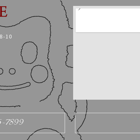
-10
5-7899