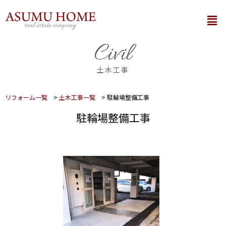
内
メ
容
ニ
を
ュ
Civil
ー
ス
キ
土木工事
ッ
プ
リフォーム一覧
>
土木工事一覧
>
駐輪場整備工事
駐輪場整備工事