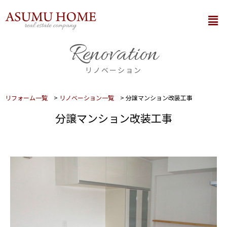
内
メ
容
ニ
を
ュ
Renovation
ー
ス
キ
リノベーション
ッ
プ
リフォーム一覧
>
リノベーション一覧
>
分譲マンション改装工事
分譲マンション改装工事