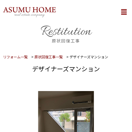
内
メ
容
ニ
を
ュ
Restitution
ー
ス
キ
原状回復工事
ッ
プ
リフォーム一覧
>
原状回復工事一覧
>
デザイナーズマンション
デザイナーズマンション