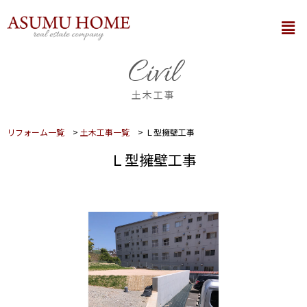
内
メ
容
ニ
を
ュ
Civil
ー
ス
キ
土木工事
ッ
プ
リフォーム一覧
>
土木工事一覧
>
Ｌ型擁壁工事
Ｌ型擁壁工事