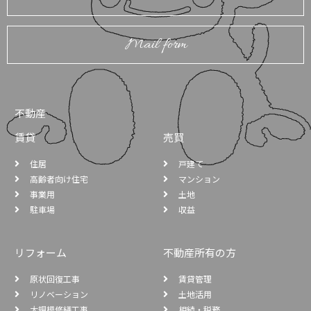
Mail form
不動産
賃貸
売買
住居
戸建て
高齢者向け住宅
マンション
事業用
土地
駐車場
収益
リフォーム
不動産所有の方
原状回復工事
賃貸管理
リノベーション
土地活用
大規模修繕工事
相続・税務