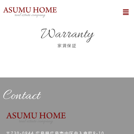
内
メ
容
ニ
を
ュ
ー
ス
Warranty
キ
ッ
家賃保証
プ
Contact
〒730-0844 広島県広島市中区舟入幸町8-10